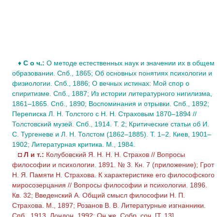
♦
С о ч.:
О методе естественных наук и значении их в общем
образовании. Спб., 1865; Об основных понятиях психологии и
физиологии. Спб., 1886; О вечных истинах: Мой спор о
спиритизме. Спб., 1887; Из истории литературного нигилизма,
1861–1865. Спб., 1890; Воспоминания и отрывки. Спб., 1892;
Переписка Л. Н. Толстого с Н. Н. Страховым 1870–1894 //
Толстовский музей. Спб., 1914. Т. 2; Критические статьи об И.
С. Тургеневе и Л. Н. Толстом (1862–1885). Т. 1–2. Киев, 1901–
1902; Литературная критика. М., 1984.
◘
Л и т.:
Колубовский Я. Н. Н. Н. Страхов // Вопросы
философии и психологии. 1891. № 3. Кн. 7 (приложение); Грот
Н. Я. Памяти Н. Страхова. К характеристике его философского
миросозерцания // Вопросы философии и психологии. 1896.
Кв. 32; Введенский А. Общий смысл философии Н. П.
Страхова. М., 1897; Розанов В. В. Литературные изгнанники.
Спб., 1913, Лондон, 1992; Он же. Собр. соч. [Т. 13].