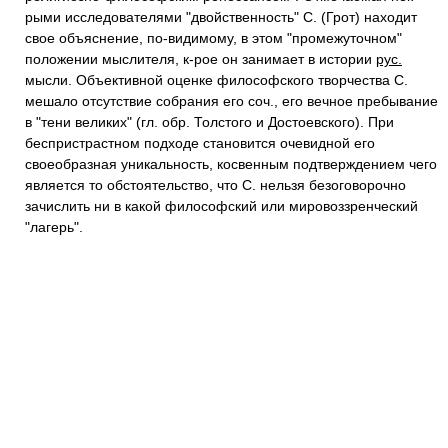
рыми исследователями "двойственность" С. (Грот) находит
свое объяснение, по-видимому, в этом "промежуточном"
положении мыслителя, к-рое он занимает в истории
рус.
мысли. Объективной оценке философского творчества С.
мешало отсутствие собрания его соч., его вечное пребывание
в "тени великих" (гл. обр. Толстого и Достоевского). При
беспристрастном подходе становится очевидной его
своеобразная уникальность, косвенным подтверждением чего
является то обстоятельство, что С. нельзя безоговорочно
зачислить ни в какой философский или мировоззренческий
"лагерь".