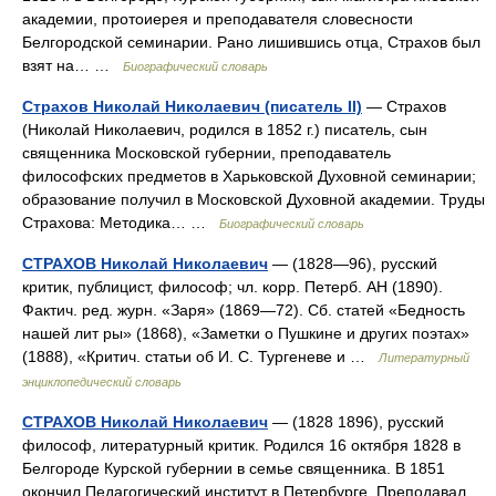
академии, протоиерея и преподавателя словесности
Белгородской семинарии. Рано лишившись отца, Страхов был
взят на… …
Биографический словарь
Страхов Николай Николаевич (писатель II)
— Страхов
(Николай Николаевич, родился в 1852 г.) писатель, сын
священника Московской губернии, преподаватель
философских предметов в Харьковской Духовной семинарии;
образование получил в Московской Духовной академии. Труды
Страхова: Методика… …
Биографический словарь
СТРАХОВ Николай Николаевич
— (1828—96), русский
критик, публицист, философ; чл. корр. Петерб. АН (1890).
Фактич. ред. журн. «Заря» (1869—72). Сб. статей «Бедность
нашей лит ры» (1868), «Заметки о Пушкине и других поэтах»
(1888), «Критич. статьи об И. С. Тургеневе и …
Литературный
энциклопедический словарь
СТРАХОВ Николай Николаевич
— (1828 1896), русский
философ, литературный критик. Родился 16 октября 1828 в
Белгороде Курской губернии в семье священника. В 1851
окончил Педагогический институт в Петербурге. Преподавал