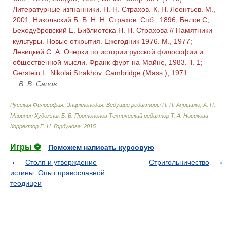
Литературные изгнанники. Н. Н. Страхов. К. Н. Леонтьев. М.,
2001; Никольский Б. В. Н. Н. Страхов. Спб., 1896; Белов С,
Беходубровский Е. Библиотека Н. Н. Страхова // Памятники
культуры. Новые открытия. Ежегодник 1976. М., 1977;
Левицкий С. А. Очерки по истории русской философии и
общественной мысли. Франк-фурт-на-Майне, 1983. Т. 1;
Gerstein L. Nikolai Strakhov. Cambridge (Mass.), 1971.
В. В. Сапов
Русская Философия. Энциклопедия
.
Ведущие редакторы П. П. Апрышко, А. П.
Маринин Художник Б. Б. Протопопов Технический редактор Т. А. Новикова
Корректор Е. Н. Горбунова
.
2015
.
Игры ⚽
Поможем написать курсовую
Столп и утверждение
Стригольничество
истины. Опыт православной
теодицеи